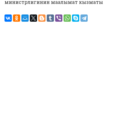
министрлигинин маалымат кызматы