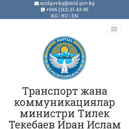
mtdgovkg@mtd.gov.kg
+996 (312) 31-43-85
KG
RU
EN
Toggl
navig
Транспорт жана
коммуникациялар
министри Тилек
Текебаев Иран Ислам