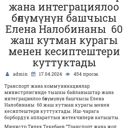
жана интеграциялоо
бөлүмүнүн башчысы
Елена Налобинаны 60
жаш кутман курагы
менен кесиптештери
куттуктады
admin
17.04.2024
454 просм.
Транспорт жана коммуникациялар
министрлигинде тышкы байланыштар жана
интеграциялоо бөлүмүнүн башчысы Елена
Налобинаны 60 жаш кутман курагы менен
кесиптештери куттуктады. Иш-чарага
борбордук аппараттын жетекчилери катышты.
Министр Тилек Текебаев “Транспорт жана жол