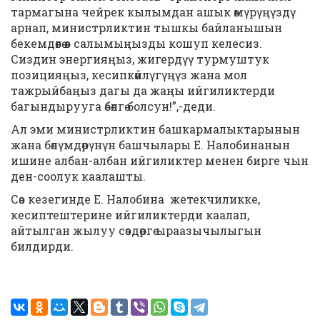
тармагына чейрек кылымдан ашык өмүрүңүздү
арнап, министрликтин тышкы байланышын
бекемдөөгө өз салымыңызды кошуп келесиз.
Сиздин энергияңыз, жигердүү турмуштук
позицияңыз, кесипкөйлүгүңүз жана мол
тажрыйбаңыз дагы да жаңы ийгиликтерди
багындырууга өбөлгө болсун!”,-деди.
Ал эми министрликтин башкармалыктарынын
жана бөлүмдөрүнүн башчылары Е. Налобинанын
ишине албан-албан ийгиликтер менен бирге чын
ден-соолук каалашты.
Сөз кезегинде Е. Налобина жетекчиликке,
кесиптештерине ийгиликтерди каалап,
айтылган жылуу сөздөргө ыраазычылыгын
билдирди.