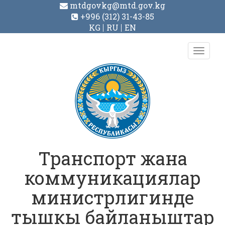
mtdgovkg@mtd.gov.kg
+996 (312) 31-43-85
KG
RU
EN
Toggl
navig
Транспорт жана
коммуникациялар
министрлигинде
тышкы байланыштар