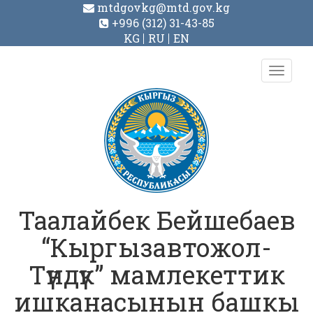
mtdgovkg@mtd.gov.kg
+996 (312) 31-43-85
KG
RU
EN
Toggl
navig
Таалайбек Бейшебаев
“Кыргызавтожол-
Түндүк” мамлекеттик
ишканасынын башкы