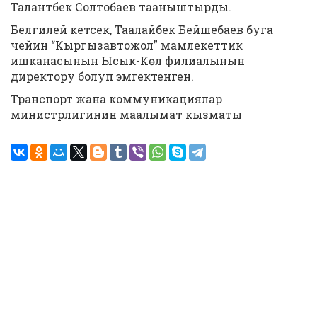
Талантбек Солтобаев тааныштырды.
Белгилей кетсек, Таалайбек Бейшебаев буга
чейин “Кыргызавтожол” мамлекеттик
ишканасынын Ысык-Көл филиалынын
директору болуп эмгектенген.
Транспорт жана коммуникациялар
министрлигинин маалымат кызматы