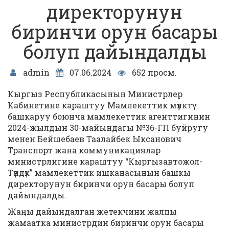
директорунун
биринчи орун басары
болуп дайындалды
admin
07.06.2024
652 просм.
Кыргыз Республикасынын Министрлер
Кабинетине караштуу Мамлекеттик мүлктү
башкаруу боюнча мамлекеттик агенттигинин
2024-жылдын 30-майындагы №36-ГП буйругу
менен Бейшебаев Таалайбек Ыксанович
Транспорт жана коммуникациялар
министрлигине караштуу “Кыргызавтожол-
Түндүк” мамлекеттик ишканасынын башкы
директорунун биринчи орун басары болуп
дайындалды.
Жаңы дайындалган жетекчини жалпы
жамаатка министрдин биринчи орун басары