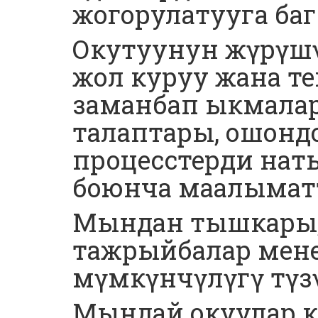
жогорулатууга ба
Окутуунун жүрүшү
жол куруу жана те
заманбап ыкмалар
талаптары, ошондо
процесстерди на
боюнча маалыматт
Мындан тышкары,
тажрыйбалар мене
мүмкүнчүлүгү түз
Мындай окуулар 