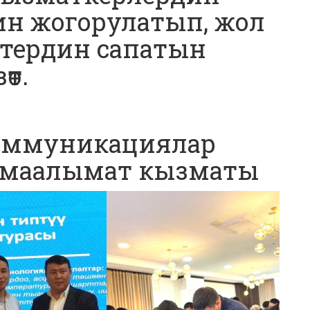
ин жогорулатып, жол
тердин сапатын
өт.
коммуникациялар
 маалымат кызматы