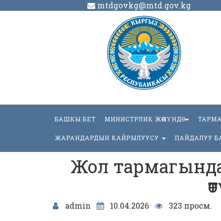
mtdgovkg@mtd.gov.kg
БАШКЫ БЕТ
МИНИСТРЛИК ЖӨНҮНДӨ
ТАРМ
ЖАРАНДАРДЫН КАЙРЫЛУУСУ
ПАЙДАЛУУ Б
Жол тармагында
ө
admin
10.04.2026
323 просм.