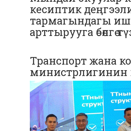
кесиптик деңгээл
тармагындагы иш
арттырууга өбөлгө түз
Транспорт жана 
министрлигинин