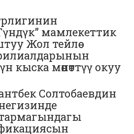
трлигинин
үндүк” мамлекеттик
уу Жол тейлөө
филиалдарынын
н кыска мөөнөттүү окуу
антбек Солтобаевдин
негизинде
 тармагындагы
ификациясын