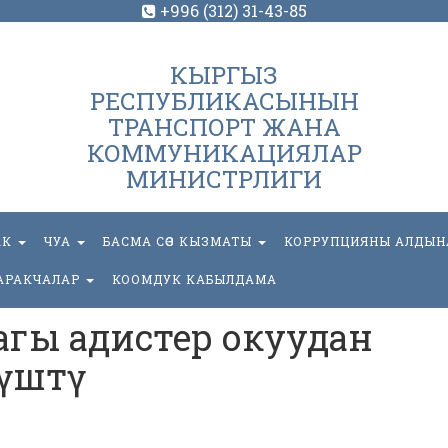
+996 (312) 31-43-85
КЫРГЫЗ
РЕСПУБЛИКАСЫНЫН
ТРАНСПОРТ ЖАНА
КОММУНИКАЦИЯЛАР
МИНИСТРЛИГИ
АК
ЧУА
БАСМА СӨЗ КЫЗМАТЫ
КОРРУПЦИЯНЫ АЛДЫН
АРАКЧАЛАР
КООМДУК КАБЫЛДАМА
гы адистер окуудан
түштү