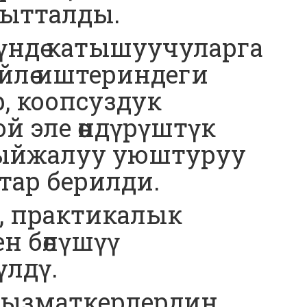
гытталды.
ндө катышуучуларга
йлөө иштериндеги
, коопсуздук
й эле өндүрүштүк
тыйжалуу уюштуруу
ар берилди.
 практикалык
н бөлүшүү
үлдү.
кызматкерлердин