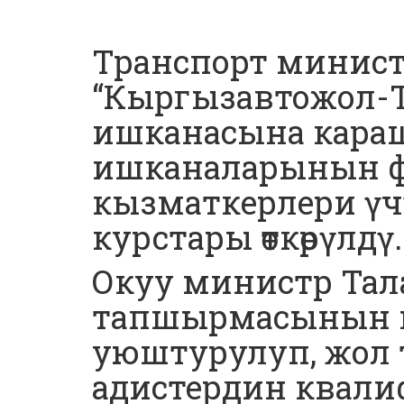
Транспорт минис
“Кыргызавтожол-Т
ишканасына карашт
ишканаларынын 
кызматкерлери үчү
курстары өткөрүлдү.
Окуу министр Тал
тапшырмасынын 
уюштурулуп, жол
адистердин квал