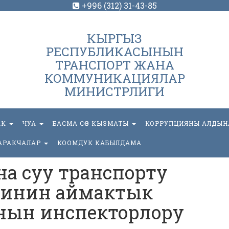
+996 (312) 31-43-85
КЫРГЫЗ
РЕСПУБЛИКАСЫНЫН
ТРАНСПОРТ ЖАНА
КОММУНИКАЦИЯЛАР
МИНИСТРЛИГИ
АК
ЧУА
БАСМА СӨЗ КЫЗМАТЫ
КОРРУПЦИЯНЫ АЛДЫН
АРАКЧАЛАР
КООМДУК КАБЫЛДАМА
жана суу транспорту
тинин аймактык
ын инспекторлору