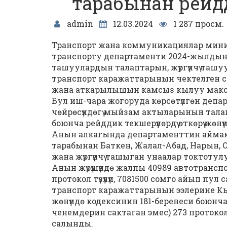
тарабынан рейдд
admin
12.03.2024
1 287 просм.
Транспорт жана коммуникациялар минис
транспорту департаменти 2024-жылдын 
ташуулардын талаптарын, жүргүнчү ташуу
транспорт каражаттарынын чектелген 
жана аткарылышын камсыз кылуу максаты
Бул иш-чара жогоруда көрсөтүлгөн деп
чөйрөсүндөгү мыйзам актыларынын тала
боюнча рейддик текшерүүлөрдү өткөрүү жө
Анын алкагында департаменттин айма
тарабынан Баткен, Жалал-Абад, Нарын, О
жана жүргүнчү ташыган унаалар токтотулу
Анын жүрүшүндө жалпы 40989 автотрансп
протокол түзүлүп, 7081500 сомго айып пу
транспорт каражаттарынын ээлерине К
жөнүндө кодексинин 181-беренеси боюнч
ченемдерин сактаган эмес) 273 протокол 
салынды.