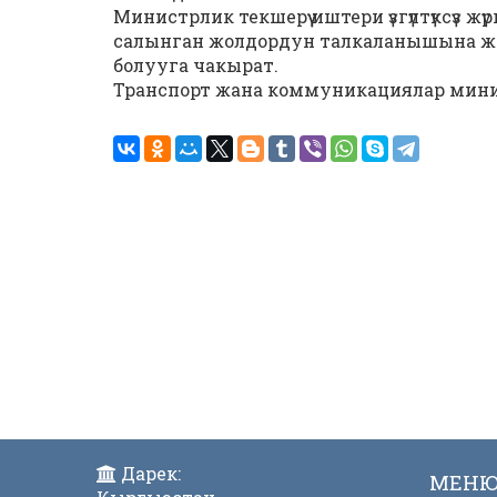
Министрлик текшерүү иштери үзгүлтүксүз жү
салынган жолдордун талкаланышына жо
болууга чакырат.
Транспорт жана коммуникациялар мин
Дарек:
МЕН