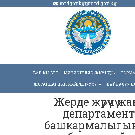
mtdgovkg@mtd.gov.kg
БАШКЫ БЕТ
МИНИСТРЛИК ЖӨНҮНДӨ
ТАРМ
ЖАРАНДАРДЫН КАЙРЫЛУУСУ
ПАЙДАЛУУ Б
Жерде жүрүүчү 
департамен
башкармалыгын