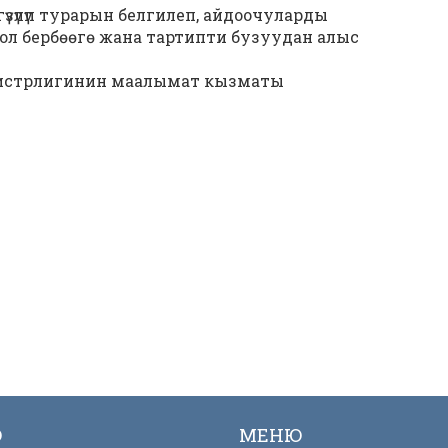
ргүзүлүп турарын белгилеп, айдоочуларды
л бербөөгө жана тартипти бузуудан алыс
истрлигинин маалымат кызматы
Ю
МЕНЮ