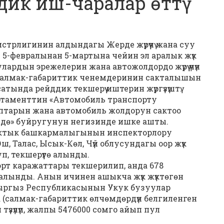
ик иш-чаралар өттү
трлигинин алдындагы Жерде жүрүүчү жана суу
5-февралынан 5-мартына чейин эл аралык жүк
лардын эрежелерин жана автожолдордо жүрүү үчүн
салмак-габариттик ченемдеринин сакталышын
нда рейддик текшерүү иштерин жүргүзүштү.
артаменттин «Автомобиль транспорту
птарын жана автомобиль жолдорун сактоо
нүндө» буйругунун негизинде ишке ашты.
ктык башкармалыгынын инспекторлору
ш, Талас, Ысык-Көл, Чүй облусундагы оор жүк
п, текшерүүгө алынды.
орт каражаттары текшерилип, анда 678
л салынды. Анын ичинен ашыкча жүк жүктөгөн
ыргыз Республикасынын Укук бузуулар
а (салмак-габариттик өлчөмдөрдүн белгиленген
түзүлүп, жалпы 5476000 сомго айып пул