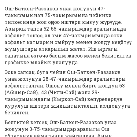
Ош-Баткен-Раззаков унаа жолунун 47-
чакырымынан 75-чакырымына чейинки
тилкесинде жол оңдоо иштери кызуу жүрүүдө.
Азыркы тапта 62-66-чакырымдар аралыгында
асфальт төшөө, ал эми 47-чакырымында эски
асфальт катмарын сыйруу менен жолду кеңейтүү
жумуштары аткарылып жатат. Иш ыргагы
сапатына өзгөчө басым жасоо менен бекитилген
графикке ылайык уланууда.
Эске салсак, буга чейин Ош-Баткен-Раззаков
унаа жолунун 28-47-чакырымдар аралыктары
асфальтталган. Ошону менен бирге жолдун 63
(Абшыр-Сай), 43 (Чили-Сай) жана 29-
чакырымындагы (Кыркол-Сай) көпүрөлөрдүн
курулуш иштери жыйынтыкталып, колдонууга
берилген.
Белгилей кетсек, Ош-Баткен-Раззаков унаа
жолунун 0-75-чакырымдар аралыгы Ош
облусунун аймагында жайгашкан. Анын