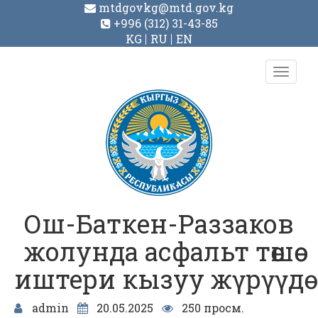
mtdgovkg@mtd.gov.kg
+996 (312) 31-43-85
KG
RU
EN
Toggl
navig
Ош-Баткен-Раззаков
жолунда асфальт төшөө
иштери кызуу жүрүүдө
admin
20.05.2025
250 просм.