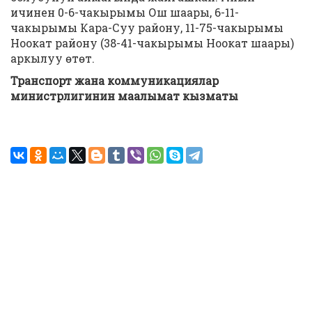
ичинен 0-6-чакырымы Ош шаары, 6-11-
чакырымы Кара-Суу району, 11-75-чакырымы
Ноокат району (38-41-чакырымы Ноокат шаары)
аркылуу өтөт.
Транспорт жана коммуникациялар
министрлигинин маалымат кызматы