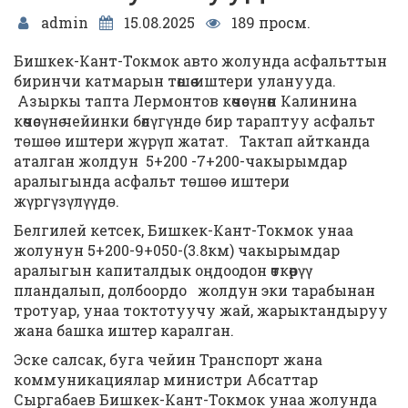
admin
15.08.2025
189 просм.
Бишкек-Кант-Токмок авто жолунда асфальттын
биринчи катмарын төшөө иштери уланууда.
Азыркы тапта Лермонтов көчөсүнөн Калинина
көчөсүнө чейинки бөлүгүндɵ бир тараптуу асфальт
тɵшɵɵ иштери жүрүп жатат. Тактап айтканда
аталган жолдун 5+200 -7+200-чакырымдар
аралыгында асфальт тɵшɵɵ иштери
жүргүзүлүүдɵ.
Белгилей кетсек, Бишкек-Кант-Токмок унаа
жолунун 5+200-9+050-(3.8км) чакырымдар
аралыгын капиталдык оңдоодон өткөрүү
пландалып, долбоордо жолдун эки тарабынан
тротуар, унаа токтотуучу жай, жарыктандыруу
жана башка иштер каралган.
Эске салсак, буга чейин Транспорт жана
коммуникациялар министри Абсаттар
Сыргабаев Бишкек-Кант-Токмок унаа жолунда