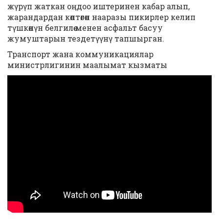
жүрүп жаткан оңдоо иштеринен кабар алып,
жарандардан көптөгөн нааразы пикирлер келип
түшкөнүн белгилөө менен асфальт басуу
жумуштарын тездетүүнү тапшырган.
Транспорт жана коммуникациялар
министрлигинин маалымат кызматы