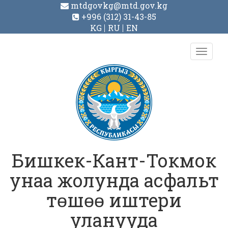
mtdgovkg@mtd.gov.kg
+996 (312) 31-43-85
KG
RU
EN
Toggl
navig
Бишкек-Кант-Токмок
унаа жолунда асфальт
тɵшɵɵ иштери
уланууда